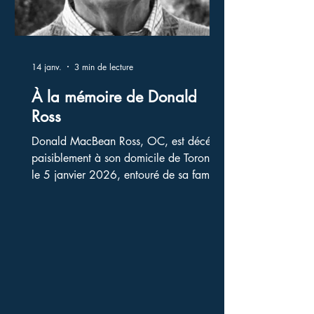
14 janv.
3 min de lecture
À la mémoire de Donald
Ross
Donald MacBean Ross, OC, est décédé
paisiblement à son domicile de Toronto
le 5 janvier 2026, entouré de sa famille
et de ses amis. Il avait 93 ans. Né le 29
février 1932, une année bissextile, il
affirmait n'avoir fêté que 23
anniversaires, et personne – lui y
compris – ne s'attendait donc à le voir
mourir si jeune. Investisseur brillant,
philanthrope discret et Officier de
l'Ordre du Canada, Donald laisse dans