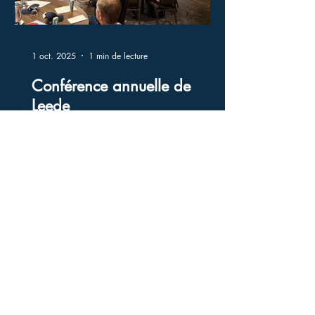
1 oct. 2025
1 min de lecture
Conférence annuelle de
Leede
Notre équipe Leede s'est récemment
réunie dans la magnifique ville de
Whistler, en Colombie-Britannique, pour
notre conférence annuelle....