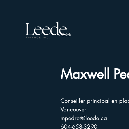
< Back
Maxwell Pe
Conseiller principal en pl
Vancouver
mpedret@leede.ca
604-658-3290