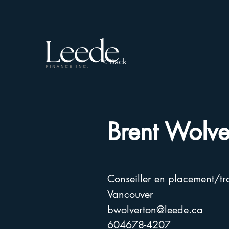
< Back
Brent Wolve
Conseiller en placement/tr
Vancouver
bwolverton@leede.ca
604678-4207