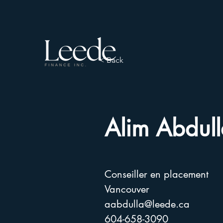
< Back
Alim Abdul
Conseiller en placement
Vancouver
aabdulla@leede.ca
604-658-3090