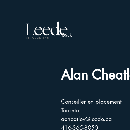
< Back
Alan Cheat
Conseiller en placement
Toronto
acheatley@leede.ca
416-365-8050