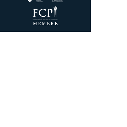
Support Client
Connexion
Protection du compte
Documents de divulgation
Rapport du conseiller CIRO
Traitement des plaintes
Divulgations de recherche
Plusieurs marchés
Politique relative aux émetteurs liés et associés
Déclaration de correspondance commerciale
Avis de non-responsabilité relatif aux
communications électroniques
Plan de continuité des activités
Biens non réclamés
politique de confidentialité