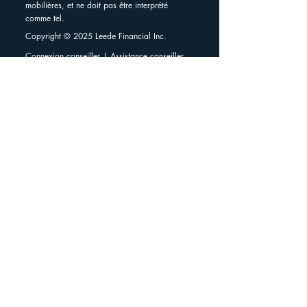
mobilières, et ne doit pas être interprété
comme tel.
Copyright © 2025 Leede Financial Inc.
Connexion conseiller
|
Assistance conseiller
Support Client
Connexion
Protection du compte
Documents de divulgation
Rapport du conseiller CIRO
Traitement des plaintes
Divulgations de recherche
Plusieurs marchés