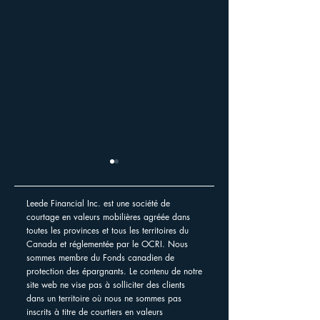
Leede Financial Inc. est une société de
courtage en valeurs mobilières agréée dans
toutes les provinces et tous les territoires du
Canada et réglementée par le OCRI. Nous
sommes membre du Fonds canadien de
Grève de Postes Canada
protection des épargnants. Le contenu de notre
Soutenir les org
site web ne vise pas à solliciter des clients
bienfaisance
dans un territoire où nous ne sommes pas
inscrits à titre de courtiers en valeurs